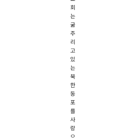
회
는
굶
주
리
고
있
는
북
한
동
포
를
사
랑
으