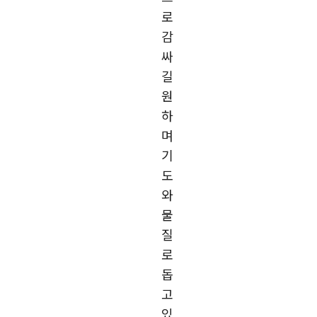
로
감
싸
길
원
하
며
기
도
와
물
질
로
돕
고
있