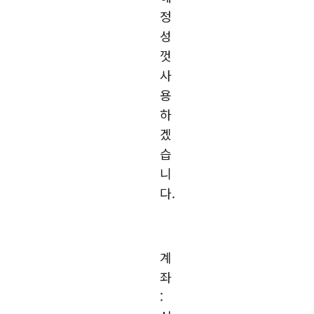
정
성
껏
사
용
하
겠
습
니
다.
계
좌
: