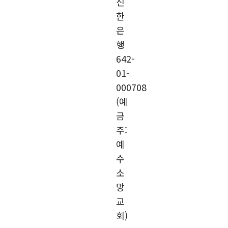
신
한
은
행
642-
01-
000708
(예
금
주:
예
수
소
망
교
회)