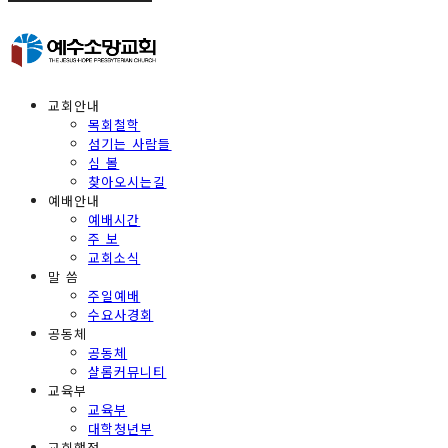
교회안내
목회철학
섬기는 사람들
심 볼
찾아오시는길
예배안내
예배시간
주 보
교회소식
말 씀
주일예배
수요사경회
공동체
공동체
샬롬커뮤니티
교육부
교육부
대학청년부
교회행정