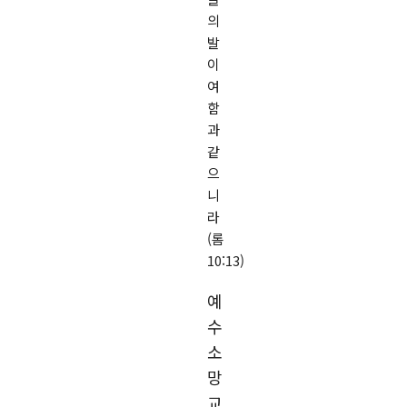
의
발
이
여
함
과
같
으
니
라
(롬
10:13)
예
수
소
망
교