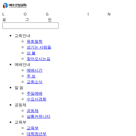
LOG IN
로그인
교회안내
목회철학
섬기는 사람들
심 볼
찾아오시는길
예배안내
예배시간
주 보
교회소식
말 씀
주일예배
수요사경회
공동체
공동체
샬롬커뮤니티
교육부
교육부
대학청년부