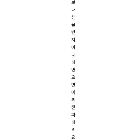
보
내
심
을
받
지
아
니
하
였
으
면
어
찌
전
파
하
리
요