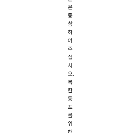
은
동
참
하
여
주
십
시
오.
북
한
동
포
를
위
해