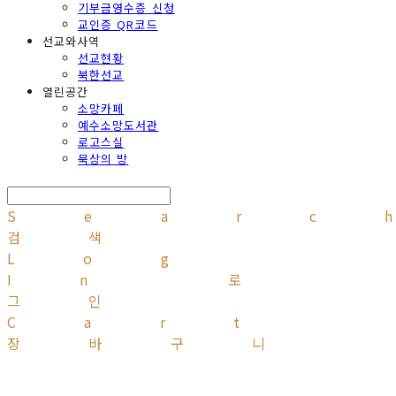
기부금영수증 신청
교인증 QR코드
선교와사역
선교현황
북한선교
열린공간
소망카페
예수소망도서관
로고스실
묵상의 방
Searc
검색
Log
In
로
그인
Cart
장바구니