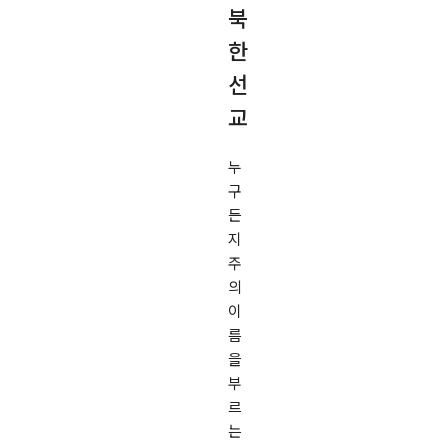
북
한
선
교
누
구
든
지
주
의
이
름
을
부
르
는