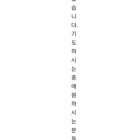
습
니
다.
기
도
하
시
는
중
에
원
하
시
는
분
들