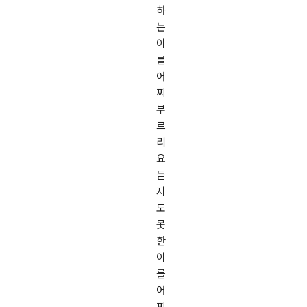
하
는
이
를
어
찌
부
르
리
요
듣
지
도
못
한
이
를
어
찌