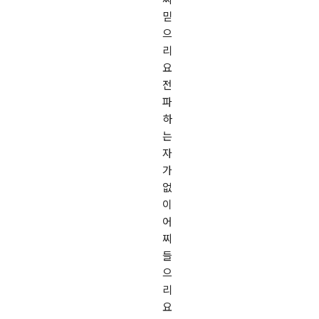
믿
으
리
요
전
파
하
는
자
가
없
이
어
찌
들
으
리
요