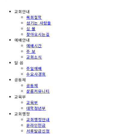
교회안내
목회철학
섬기는 사람들
심 볼
찾아오시는길
예배안내
예배시간
주 보
교회소식
말 씀
주일예배
수요사경회
공동체
공동체
샬롬커뮤니티
교육부
교육부
대학청년부
교회행정
교회행정안내
온라인헌금
서류발급신청