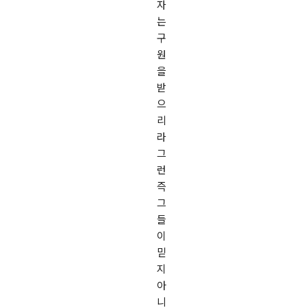
자
는
구
원
을
받
으
리
라
그
런
즉
그
들
이
믿
지
아
니