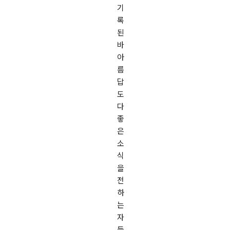
기
록
된
바
아
름
답
도
다
좋
은
소
식
을
전
하
는
자
들