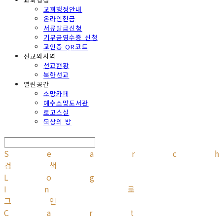
교회행정안내
온라인헌금
서류발급신청
기부금영수증 신청
교인증 QR코드
선교와사역
선교현황
북한선교
열린공간
소망카페
예수소망도서관
로고스실
묵상의 방
Searc
검색
Log
In
로
그인
Cart