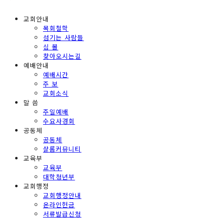
교회안내
목회철학
섬기는 사람들
심 볼
찾아오시는길
예배안내
예배시간
주 보
교회소식
말 씀
주일예배
수요사경회
공동체
공동체
샬롬커뮤니티
교육부
교육부
대학청년부
교회행정
교회행정안내
온라인헌금
서류발급신청