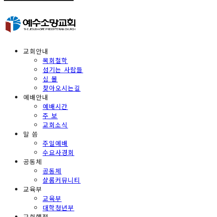
교회안내
목회철학
섬기는 사람들
심 볼
찾아오시는길
예배안내
예배시간
주 보
교회소식
말 씀
주일예배
수요사경회
공동체
공동체
샬롬커뮤니티
교육부
교육부
대학청년부
교회행정