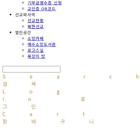
기부금영수증 신청
교인증 QR코드
선교와사역
선교현황
북한선교
열린공간
소망카페
예수소망도서관
로고스실
묵상의 방
Searc
검색
Log
In
로
그인
Cart
장바구니