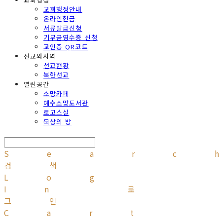
교회행정안내
온라인헌금
서류발급신청
기부금영수증 신청
교인증 QR코드
선교와사역
선교현황
북한선교
열린공간
소망카페
예수소망도서관
로고스실
묵상의 방
Searc
검색
Log
In
로
그인
Cart