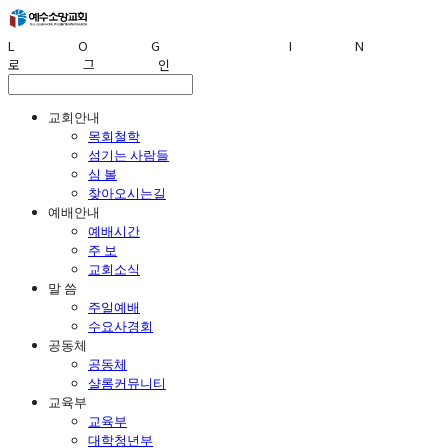
LOG IN
로그인
교회안내
목회철학
섬기는 사람들
심 볼
찾아오시는길
예배안내
예배시간
주 보
교회소식
말 씀
주일예배
수요사경회
공동체
공동체
샬롬커뮤니티
교육부
교육부
대학청년부